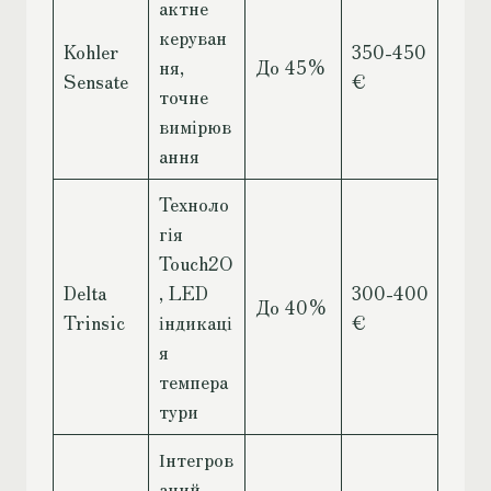
актне
керуван
Kohler
350-450
ня,
До 45%
Sensate
€
точне
вимірюв
ання
Техноло
гія
Touch2O
Delta
, LED
300-400
До 40%
Trinsic
індикаці
€
я
темпера
тури
Інтегров
аний