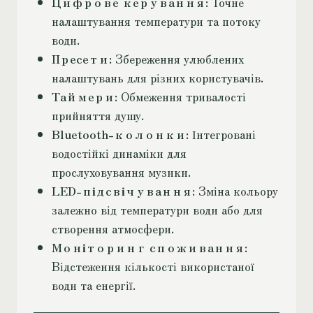
Цифрове керування
: Точне
налаштування температури та потоку
води.
Пресети
: Збереження улюблених
налаштувань для різних користувачів.
Таймери
: Обмеження тривалості
прийняття душу.
Bluetooth-колонки
: Інтегровані
водостійкі динаміки для
прослуховування музики.
LED-підсвічування
: Зміна кольору
залежно від температури води або для
створення атмосфери.
Моніторинг споживання
:
Відстеження кількості використаної
води та енергії.