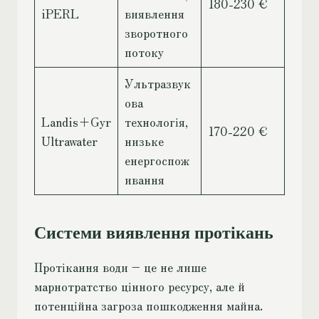
180-230 €
iPERL
виявлення
зворотного
потоку
Ультразвук
ова
Landis+Gyr
технологія,
170-220 €
Ultrawater
низьке
енергоспож
ивання
Системи виявлення протікань
Протікання води – це не лише
марнотратство цінного ресурсу, але й
потенційна загроза пошкодження майна.