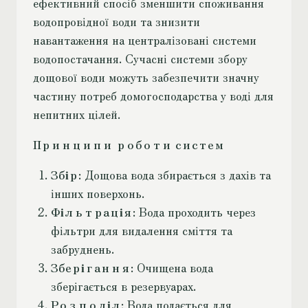
ефективний спосіб зменшити споживання
водопровідної води та знизити
навантаження на централізовані системи
водопостачання. Сучасні системи збору
дощової води можуть забезпечити значну
частину потреб домогосподарства у воді для
непитних цілей.
Принципи роботи систем
Збір
: Дощова вода збирається з дахів та
інших поверхонь.
Фільтрація
: Вода проходить через
фільтри для видалення сміття та
забруднень.
Зберігання
: Очищена вода
зберігається в резервуарах.
Розподіл
: Вода подається для