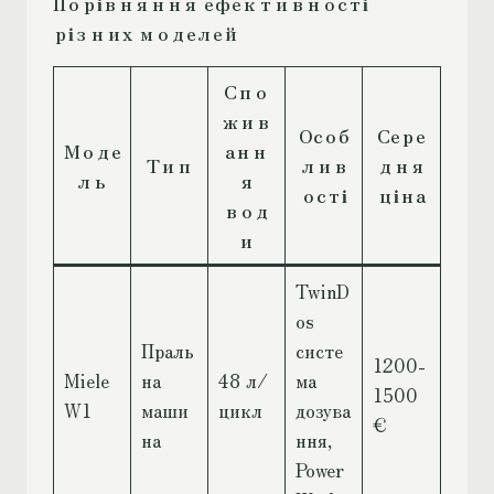
Порівняння ефективності
різних моделей
Спо
жив
Особ
Сере
Моде
анн
Тип
лив
дня
ль
я
ості
ціна
вод
и
TwinD
os
Праль
систе
1200-
Miele
на
48 л/
ма
1500
W1
маши
цикл
дозува
€
на
ння,
Power