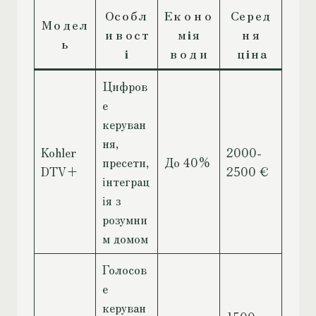
Особл
Еконо
Серед
Модел
ивост
мія
ня
ь
і
води
ціна
Цифров
е
керуван
ня,
Kohler
2000-
пресети,
До 40%
DTV+
2500 €
інтеграц
ія з
розумни
м домом
Голосов
е
керуван