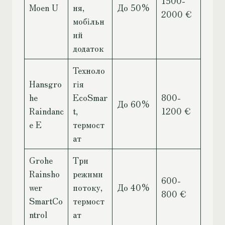
1500-
Moen U
ня,
До 50%
2000 €
мобільн
ий
додаток
Техноло
Hansgro
гія
he
EcoSmar
800-
До 60%
Raindanc
t,
1200 €
e E
термост
ат
Grohe
Три
Rainsho
режими
600-
wer
потоку,
До 40%
800 €
SmartCo
термост
ntrol
ат