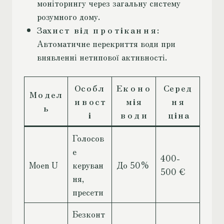
моніторингу через загальну систему
розумного дому.
Захист від протікання
:
Автоматичне перекриття води при
виявленні нетипової активності.
Особл
Еконо
Серед
Модел
ивост
мія
ня
ь
і
води
ціна
Голосов
е
400-
Moen U
керуван
До 50%
500 €
ня,
пресети
Безконт