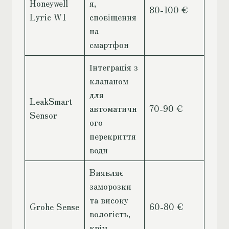
Honeywell
я,
80-100 €
Lyric W1
сповіщення
на
смартфон
Інтеграція з
клапаном
для
LeakSmart
автоматичн
70-90 €
Sensor
ого
перекриття
води
Виявляє
заморозки
та високу
Grohe Sense
60-80 €
вологість,
крім