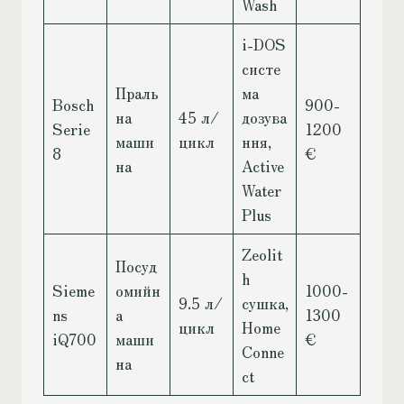
Wash
i-DOS
систе
Праль
ма
Bosch
900-
на
45 л/
дозува
Serie
1200
маши
цикл
ння,
8
€
на
Active
Water
Plus
Zeolit
Посуд
h
Sieme
омийн
1000-
9.5 л/
сушка,
ns
а
1300
цикл
Home
iQ700
маши
€
Conne
на
ct